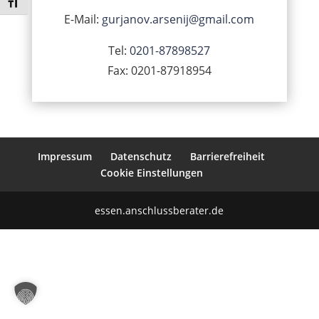
Schrift vergrößern
E-Mail:
gurjanov.arsenij@gmail.com
Tel:
0201-87898527
Fax: 0201-87918954
Impressum
Datenschutz
Barrierefreiheit
Cookie Einstellungen
essen.anschlussberater.de